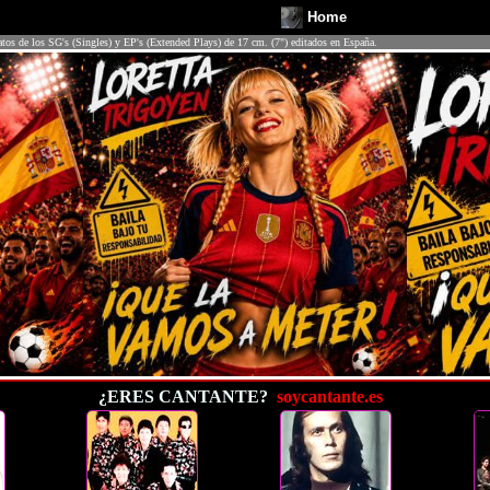
Home
atos de los SG's (Singles) y EP's (Extended Plays) de 17 cm. (7") editados en España.
¿ERES CANTANTE?
soycantante.es