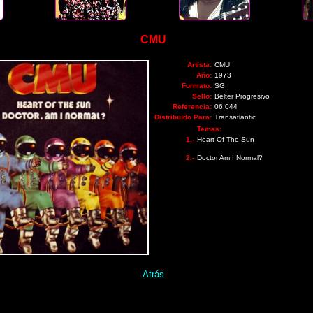
CMU
Artista:
CMU
Año:
1973
Formato:
SG
Sello:
Belter Progresivo
Referencia:
06.044
Distribuido Para:
Transatlantic
Temas:
1.-
Heart Of The Sun
2.-
Doctor Am I Normal?
Atrás