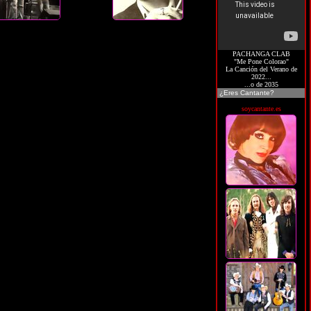
PACHANGA CLAB
"Me Pone Colorao"
La Canción del Verano de
2022...
...o de 2035
¿Eres Cantante?
soycantante.es