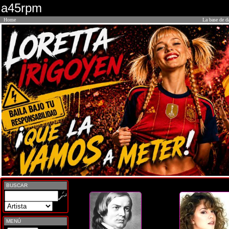
a45rpm
Home
La base de d
BUSCAR
MENÚ