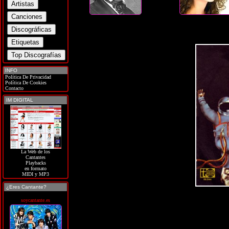
INFO
Política De Privacidad
Política De Cookies
Contacto
IM DIGITAL
La Web de los
Cantantes
Playbacks
en formato
MIDI y MP3
¿Eres Cantante?
soycantante.es