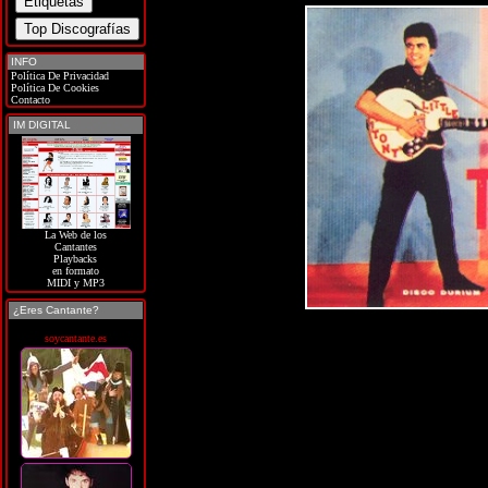
INFO
Política De Privacidad
Política De Cookies
Contacto
IM DIGITAL
La Web de los
Cantantes
Playbacks
en formato
MIDI y MP3
¿Eres Cantante?
soycantante.es