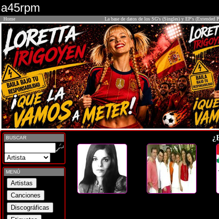
a45rpm
Home
La base de datos de los SG's (Singles) y EP's (Extended P
¿
BUSCAR
MENÚ