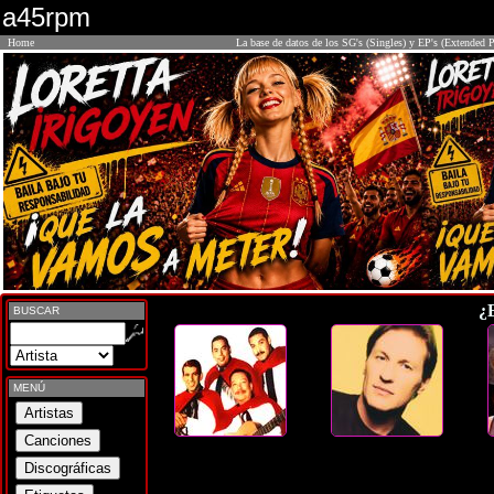
a45rpm
Home
La base de datos de los SG's (Singles) y EP's (Extended P
¿
BUSCAR
MENÚ