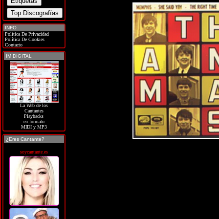
INFO
Política De Privacidad
Política De Cookies
Contacto
IM DIGITAL
La Web de los
Cantantes
Playbacks
en formato
MIDI y MP3
¿Eres Cantante?
soycantante.es