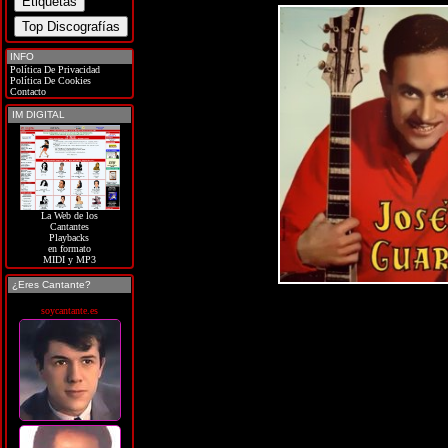
INFO
Política De Privacidad
Política De Cookies
Contacto
IM DIGITAL
La Web de los
Cantantes
Playbacks
en formato
MIDI y MP3
¿Eres Cantante?
soycantante.es