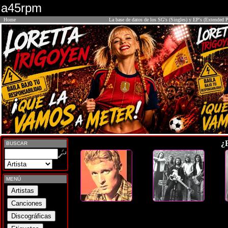
a45rpm
Home
La base de datos de los SG's (Singles) y EP's (Extended P
¿
BUSCAR
MENÚ