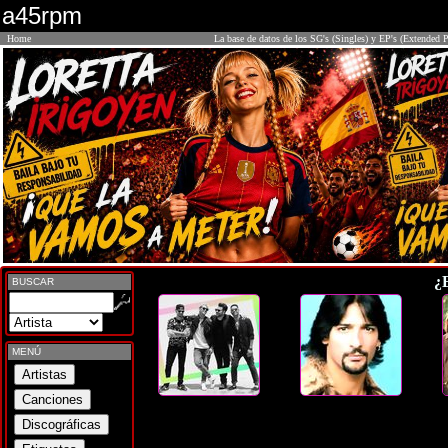
a45rpm
Home
La base de datos de los SG's (Singles) y EP's (Extended P
¿
BUSCAR
MENÚ