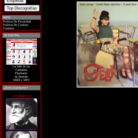
INFO
Política De Privacidad
Política De Cookies
Contacto
IM DIGITAL
La Web de los
Cantantes
Playbacks
en formato
MIDI y MP3
¿Eres Cantante?
soycantante.es