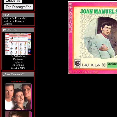
INFO
Política De Privacidad
Política De Cookies
Contacto
IM DIGITAL
La Web de los
Cantantes
Playbacks
en formato
MIDI y MP3
¿Eres Cantante?
soycantante.es