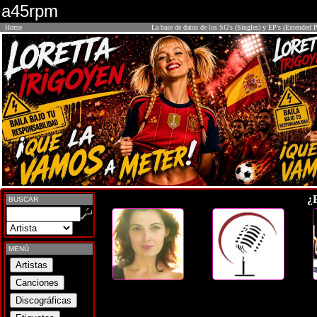
a45rpm
Home
La base de datos de los SG's (Singles) y EP's (Extended P
¿
BUSCAR
MENÚ