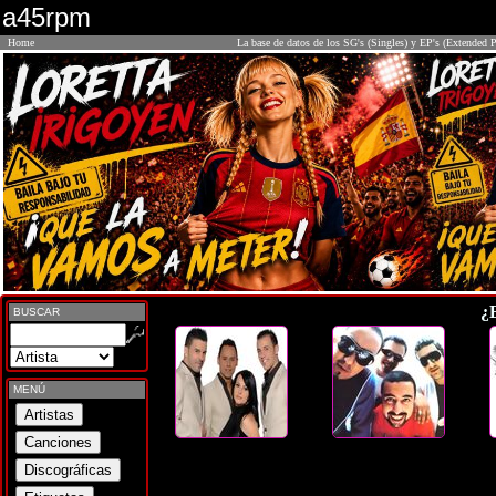
a45rpm
Home
La base de datos de los SG's (Singles) y EP's (Extended P
¿
BUSCAR
MENÚ