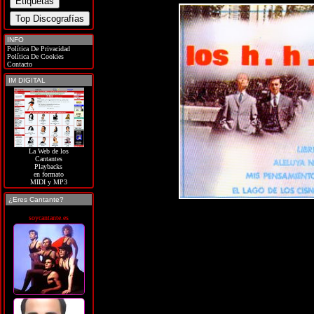
INFO
Política De Privacidad
Política De Cookies
Contacto
IM DIGITAL
La Web de los
Cantantes
Playbacks
en formato
MIDI y MP3
¿Eres Cantante?
soycantante.es