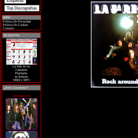
INFO
Política De Privacidad
Política De Cookies
Contacto
IM DIGITAL
La Web de los
Cantantes
Playbacks
en formato
MIDI y MP3
¿Eres Cantante?
soycantante.es