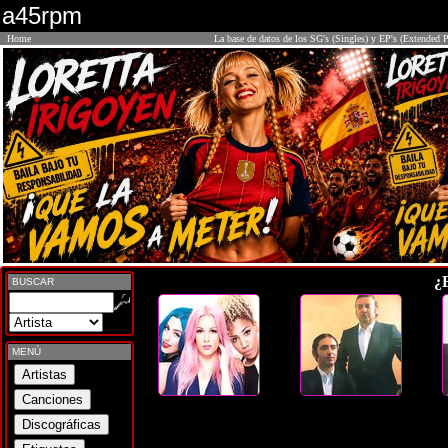
a45rpm
Home
La base de datos de los SG's (Singles) y EP's (Extended P
¿
BUSCAR
MENÚ