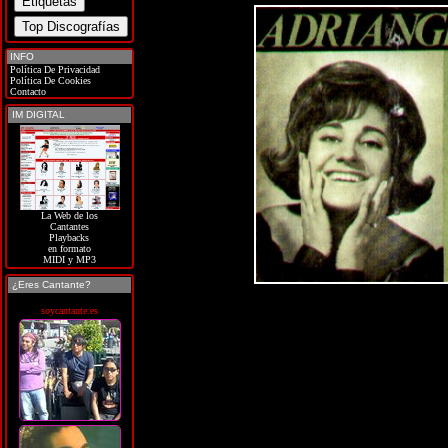
INFO
Política De Privacidad
Política De Cookies
Contacto
IM DIGITAL
La Web de los
Cantantes
Playbacks
en formato
MIDI y MP3
¿Eres Cantante?
soycantante.es