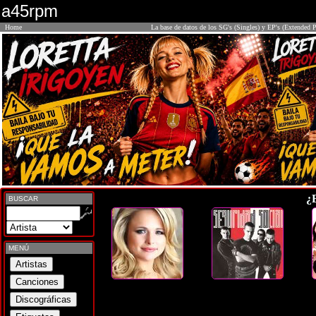
a45rpm
Home
La base de datos de los SG's (Singles) y EP's (Extended P
¿
BUSCAR
MENÚ