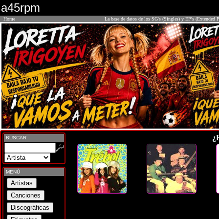
a45rpm
Home
La base de datos de los SG's (Singles) y EP's (Extended P
¿
BUSCAR
MENÚ