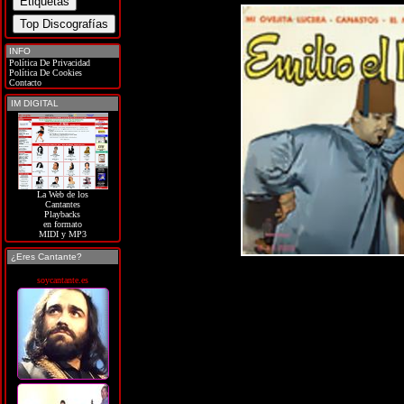
INFO
Política De Privacidad
Política De Cookies
Contacto
IM DIGITAL
La Web de los
Cantantes
Playbacks
en formato
MIDI y MP3
¿Eres Cantante?
soycantante.es