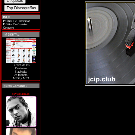
INFO
Política De Privacidad
Política De Cookies
Contacto
IM DIGITAL
La Web de los
Cantantes
Playbacks
en formato
MIDI y MP3
¿Eres Cantante?
soycantante.es