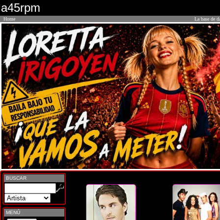
a45rpm
Home
La base de d
BUSCAR
MENÚ