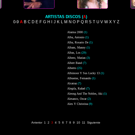
ARTISTAS DISCOS (
A
)
0-9
A
B
C
D
E
F
G
H
I
J
K
L
M
N
O
P
Q
R
S
T
U
V
W
X
Y
Z
Alarma 2000
(1)
Alba, Antonio
(1)
Alba, Rosario De
(1)
Albam, Manny
(1)
Albas, Los
(29)
Albero, Marian
(3)
Albert Band
(7)
Alberto
(25)
Albimoor Y Sus Lucky 13
(1)
Albuerne, Fernando
(1)
Alcatraz
(7)
Alegría, Rafael
(7)
Aleong And The Nobles, Aki
(1)
Alesanco, Oscar
(2)
Alex Y Christina
(9)
Página 3 de 11 (314 registros)
Anterior
1
2
3
4
5
6
7
8
9
10
11
Siguiente