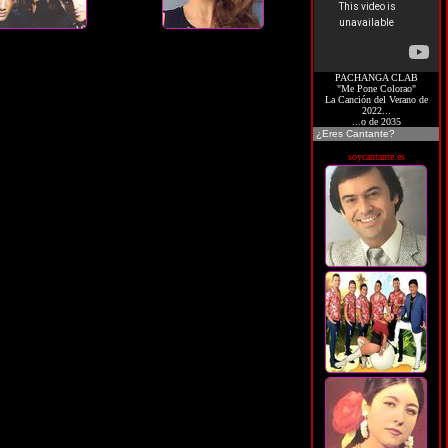
PACHANGA CLAB
"Me Pone Colorao"
La Canción del Verano de
2022...
...o de 2035
¿Eres Cantante?
soycantante.es