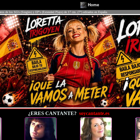
Home
atos de los SG's (Singles) y EP's (Extended Plays) de 17 cm. (7") editados en España.
¿ERES CANTANTE?
soycantante.es