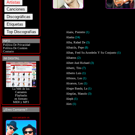
Alarie, Pierrette
(1)
Alaska
(24)
INFO
Alba, Rafael De
(3)
Política De Privacidad
Albaicín, Pepe
(8)
Política De Cookies
Contacto
Alban, Fred Su Acordeón Y Su Conjunto
(1)
Albatros
(2)
IM DIGITAL
Albert And Richard
(3)
Alberti, Tito
(7)
Alberto Luis
(1)
Albinos, Los
(1)
Alcarson, Los
(1)
Alegre Banda, La
(1)
La Web de los
Cantantes
Alegrías, Manolo
(3)
Playbacks
Aleph
(1)
en formato
MIDI y MP3
Alex
(1)
¿Eres Cantante?
soycantante.es