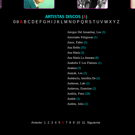
ARTISTAS DISCOS (
A
)
0-9
A
B
C
D
E
F
G
H
I
J
K
L
M
N
O
P
Q
R
S
T
U
V
W
X
Y
Z
Amigos Del Amambay, Los
(3)
Amistades Peligrosas
(1)
Amor, Pablo
(5)
Ana Belén
(35)
Ana María
(3)
Ana María La Jerezana
(8)
Anabella Y Los Platinos
(1)
Anamia
(3)
Anayak, Los
(2)
Andalucía, Antoñita De
(2)
Andersen, Lale
(2)
Anderson, Ernestine
(2)
Andión, Patxi
(28)
Andrés
(1)
Andreu, Julio
(2)
Página 6 de 11 (314 registros)
Anterior
1
2
3
4
5
6
7
8
9
10
11
Siguiente