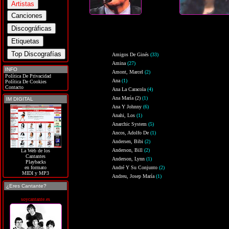
Amigos De Ginés
(33)
Amina
(27)
INFO
Amont, Marcel
(2)
Política De Privacidad
Ana
(1)
Política De Cookies
Contacto
Ana La Caracola
(4)
Ana María (2)
(1)
IM DIGITAL
Ana Y Johnny
(6)
Anahi, Los
(1)
Anarchic System
(5)
Ancos, Adolfo De
(1)
Andersen, Bibi
(2)
Anderson, Bill
(2)
La Web de los
Cantantes
Anderson, Lynn
(1)
Playbacks
André Y Su Conjunto
(2)
en formato
MIDI y MP3
Andreu, Josep María
(1)
¿Eres Cantante?
soycantante.es