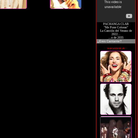
PACHANGA CLAB
"Me Pone Colorao"
La Canción del Verano de
2022...
...o de 2035
¿Eres Cantante?
soycantante.es