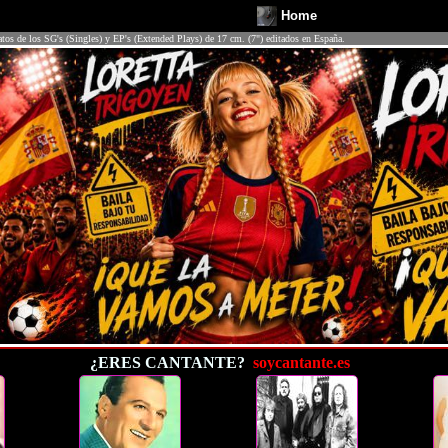
Home
atos de los SG's (Singles) y EP's (Extended Plays) de 17 cm. (7") editados en España.
¿ERES CANTANTE?
soycantante.es