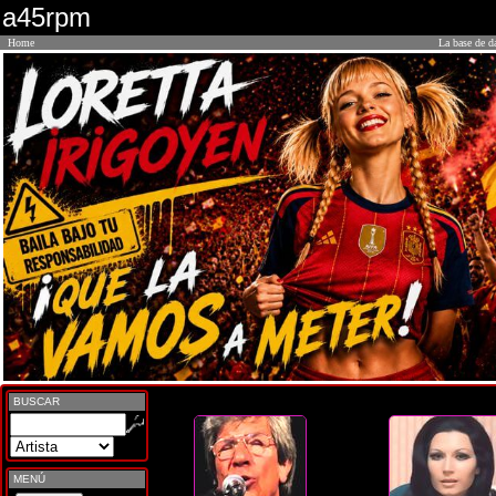
a45rpm
Home
La base de d
BUSCAR
MENÚ