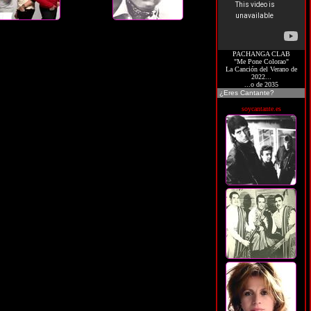
PACHANGA CLAB
"Me Pone Colorao"
La Canción del Verano de
2022...
...o de 2035
¿Eres Cantante?
soycantante.es