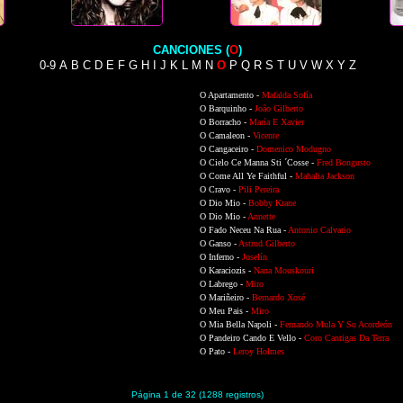
CANCIONES (
O
)
0-9
A
B
C
D
E
F
G
H
I
J
K
L
M
N
O
P
Q
R
S
T
U
V
W
X
Y
Z
O Apartamento -
Mafalda Sofía
O Barquinho -
João Gilberto
O Borracho -
María E Xavier
O Camaleon -
Vicente
O Cangaceiro -
Domenico Modugno
O Cielo Ce Manna Sti ´Cosse -
Fred Bongusto
O Come All Ye Faithful -
Mahalia Jackson
O Cravo -
Pili Pereira
O Dio Mio -
Bobby Krane
O Dio Mio -
Annette
O Fado Neceu Na Rua -
Antonio Calvario
O Ganso -
Astrud Gilberto
O Inferno -
Joselín
O Karaciozis -
Nana Mouskouri
O Labrego -
Miro
O Mariñeiro -
Bernardo Xosé
O Meu Pais -
Miro
O Mia Bella Napoli -
Fernando Mula Y Su Acordeón
O Pandeiro Cando E Vello -
Coro Cantigas Da Terra
O Pato -
Leroy Holmes
Página 1 de 32 (1288 registros)