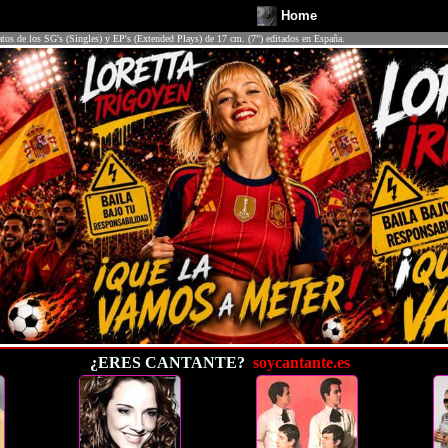
Home
atos de los SG's (Singles) y EP's (Extended Plays) de 17 cm. (7") editados en España.
¿ERES CANTANTE?
soycantante.es