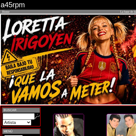
a45rpm
Home
La base de d
BUSCAR
MENÚ