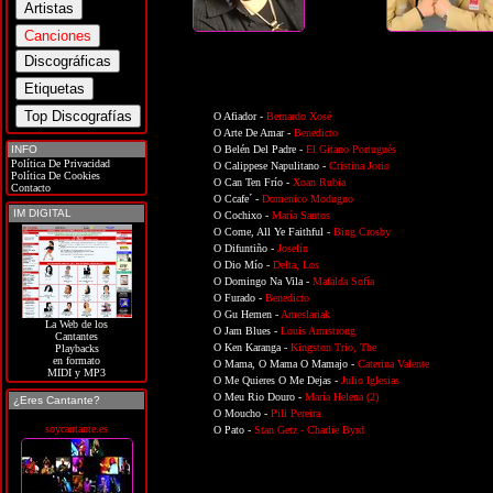
O Afiador -
Bernardo Xosé
O Arte De Amar -
Benedicto
INFO
O Belén Del Padre -
El Gitano Portugués
Política De Privacidad
O Calippese Napulitano -
Cristina Jorio
Política De Cookies
O Can Ten Frío -
Xoan Rubia
Contacto
O Ccafe´ -
Domenico Modugno
IM DIGITAL
O Cochixo -
María Santos
O Come, All Ye Faithful -
Bing Crosby
O Difuntiño -
Joselín
O Dio Mío -
Delta, Los
O Domingo Na Vila -
Mafalda Sofía
O Furado -
Benedicto
O Gu Hemen -
Ameslariak
La Web de los
O Jam Blues -
Louis Armstrong
Cantantes
O Ken Karanga -
Kingston Trio, The
Playbacks
en formato
O Mama, O Mama O Mamajo -
Caterina Valente
MIDI y MP3
O Me Quieres O Me Dejas -
Julio Iglesias
O Meu Rio Douro -
María Helena (2)
¿Eres Cantante?
O Moucho -
Pili Pereira
soycantante.es
O Pato -
Stan Getz - Charlie Byrd