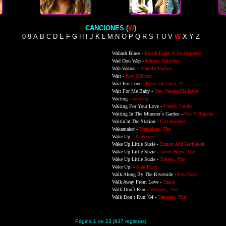
CANCIONES (
W
)
0-9
A
B
C
D
E
F
G
H
I
J
K
L
M
N
O
P
Q
R
S
T
U
V
W
X
Y
Z
Wabash Blues -
Enoch Light Y Su Orquesta
Wad Dou Wap -
Johnny Hallyday
Wah-Watusi -
Manolo Muñoz
Wait -
Roy Orbison
Wait For Love -
Reloj De Cuco, El
Wait For Me Baby -
New Vaudeville Band
Waiting -
Santana
Waiting For Your Love -
Freddy Fender
Waiting In The Munster´s Garden -
Pan Y Regaliz
Waitin´at The Station -
Clif Bennett
Wakamaker -
Tremeloes, The
Wake Up -
Tangerine
Wake Up Little Susie -
Simon And Garfunkel
Wake Up Little Suzie -
James Boys, The
Wake Up Little Suzie -
Tokens, The
Wake Up! -
Alan Price
Walk Along By The Riverside -
Pop-Tops
Walk Away From Love -
Yazoo
Walk Don´t Run -
Ventures, The
Walk Don´t Run ´64 -
Ventures, The
Página 1 de 23 (937 registros)