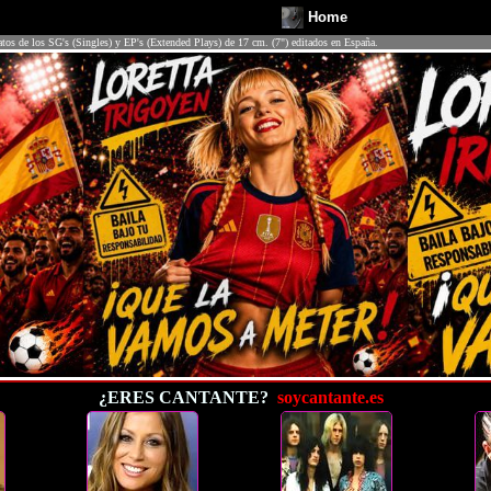
Home
atos de los SG's (Singles) y EP's (Extended Plays) de 17 cm. (7") editados en España.
¿ERES CANTANTE?
soycantante.es