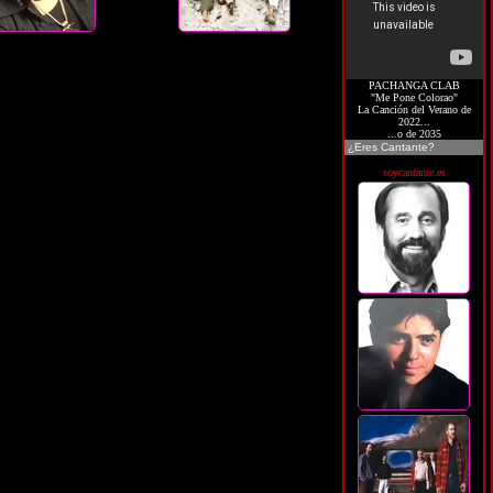
PACHANGA CLAB
"Me Pone Colorao"
La Canción del Verano de
2022...
...o de 2035
¿Eres Cantante?
soycantante.es