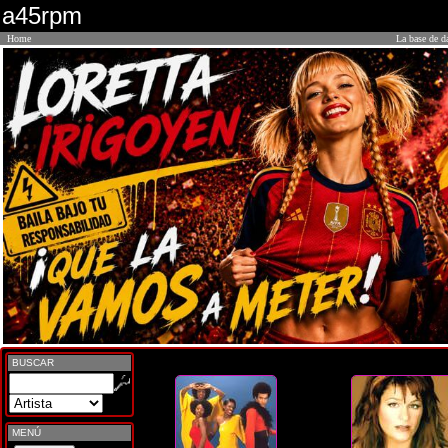
a45rpm
Home
La base de d
BUSCAR
MENÚ