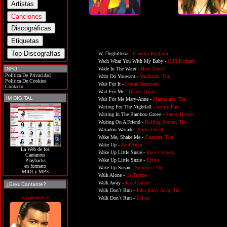
W l´Inghilterra -
Claudio Baglioni
Wach What You With My Baby -
Cliff Richard
INFO
Wade In The Water -
Herb Alpert
Política De Privacidad
Waht Do Youwant -
Yardbirds, The
Política De Cookies
Wait For It -
Lorrae Desmond
Contacto
Wait For Me -
Danny Daniel
IM DIGITAL
Wait For Me Mary-Anne -
Marmalade, The
Waiting For The Nightfall -
Vanity Fare
Waiting In The Bamboo Grove -
Savoy Brown
Waiting On A Friend -
Rolling Stones, The
Wakadou-Wakade -
Sacha Distel
Wake Me, Shake Me -
Coasters, The
Wake Up -
Paul Anka
La Web de los
Wake Up Little Susie -
Russ Conway
Cantantes
Wake Up Little Suzie -
Éxitos
Playbacks
en formato
Wake Up Susan -
Spinners, The
MIDI y MP3
Walk Alone -
La Troupe
Walk Away -
Jess Conrad
¿Eres Cantante?
Walk Don´t Run -
John Barry Seve, The
soycantante.es
Walk Don´t Run -
Éxitos