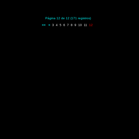
Página 12 de 12 (171 registros)
<<
<
3
4
5
6
7
8
9
10
11
12