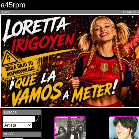
a45rpm
Home
La base de d
BUSCAR
MENÚ