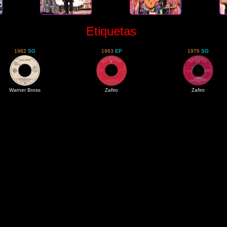
Etiquetas
1982
SG
1963
EP
1976
SG
Warner Bross
Zafiro
Zafiro