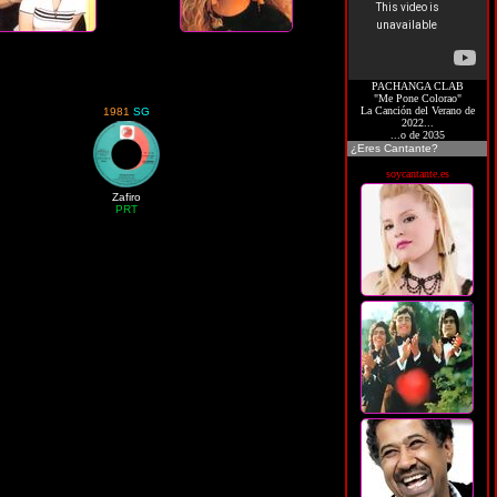
PACHANGA CLAB
"Me Pone Colorao"
La Canción del Verano de
1981
SG
2022...
...o de 2035
¿Eres Cantante?
soycantante.es
Zafiro
PRT