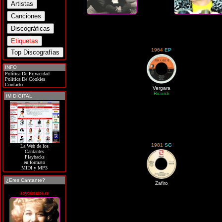
1964
EP
INFO
Política De Privacidad
Política De Cookies
Contacto
Vergara
Ricordi
IM DIGITAL
1981
SG
La Web de los
Cantantes
Playbacks
en formato
MIDI y MP3
¿Eres Cantante?
Zafiro
soycantante.es