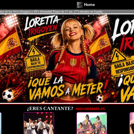
Home
atos de los SG's (Singles) y EP's (Extended Plays) de 17 cm. (7") editados en España.
¿ERES CANTANTE?
soycantante.es