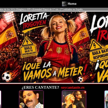
Home
atos de los SG's (Singles) y EP's (Extended Plays) de 17 cm. (7") editados en España.
¿ERES CANTANTE?
soycantante.es