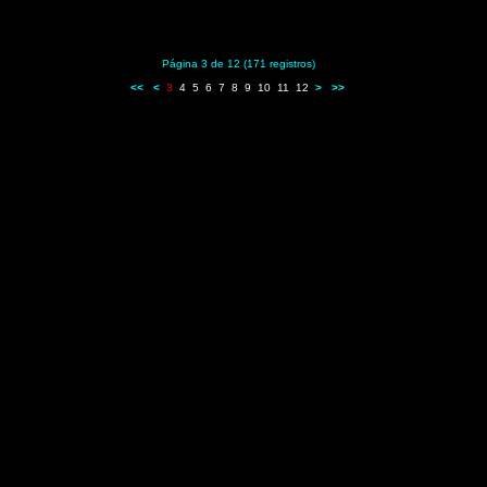
Página 3 de 12 (171 registros)
<<
<
3
4
5
6
7
8
9
10
11
12
>
>>