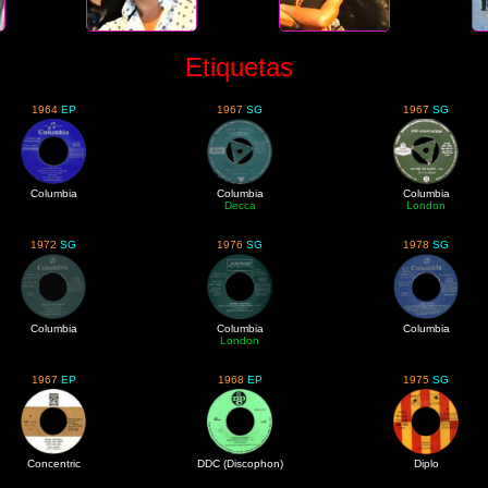
Etiquetas
1964
EP
1967
SG
1967
SG
Columbia
Columbia
Columbia
Decca
London
1972
SG
1976
SG
1978
SG
Columbia
Columbia
Columbia
London
1967
EP
1968
EP
1975
SG
Concentric
DDC (Discophon)
Diplo