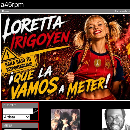
a45rpm
Home
La base de d
BUSCAR
MENÚ