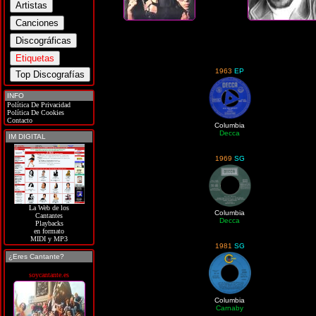
1963
EP
INFO
Política De Privacidad
Política De Cookies
Contacto
Columbia
Decca
IM DIGITAL
1969
SG
La Web de los
Columbia
Cantantes
Decca
Playbacks
en formato
MIDI y MP3
1981
SG
¿Eres Cantante?
soycantante.es
Columbia
Carnaby