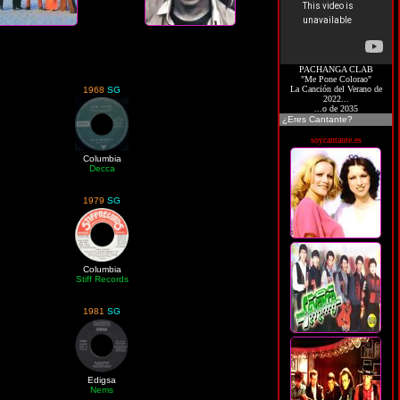
PACHANGA CLAB
"Me Pone Colorao"
La Canción del Verano de
1968
SG
2022...
...o de 2035
¿Eres Cantante?
soycantante.es
Columbia
Decca
1979
SG
Columbia
Stiff Records
1981
SG
Edigsa
Nems