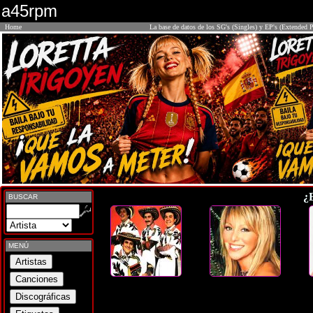
a45rpm
Home
La base de datos de los SG's (Singles) y EP's (Extended P
¿
BUSCAR
MENÚ