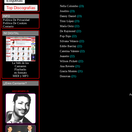
Nella Colombo
(23)
Joselito
(23)
INFO
Danny Daniel
(23)
Política De Privacidad
Trini López
(23)
Política De Cookies
María Ostiz
(22)
Contacto
De Raymond
(22)
IM DIGITAL
Pop-Tops
(22)
Silvana Velasco
(22)
Eddie Barclay
(22)
Caterina Valente
(22)
Jeanette
(22)
Wilson Pickett
(22)
La Web de los
Ana Reverte
(21)
Cantantes
Playbacks
Gracia Montes
(21)
en formato
MIDI y MP3
Donovan
(21)
¿Eres Cantante?
soycantante.es
An