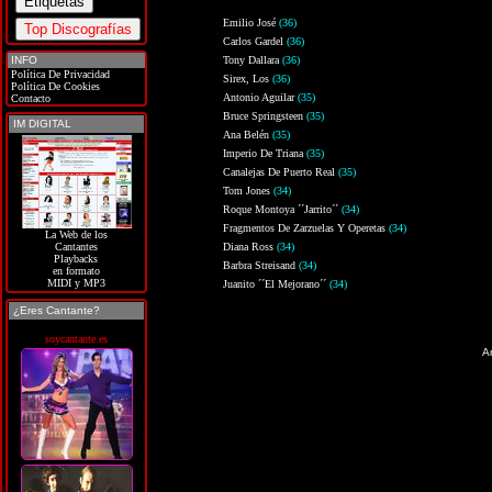
Emilio José
(36)
Carlos Gardel
(36)
INFO
Tony Dallara
(36)
Política De Privacidad
Sirex, Los
(36)
Política De Cookies
Antonio Aguilar
(35)
Contacto
Bruce Springsteen
(35)
IM DIGITAL
Ana Belén
(35)
Imperio De Triana
(35)
Canalejas De Puerto Real
(35)
Tom Jones
(34)
Roque Montoya ´´Jarrito´´
(34)
Fragmentos De Zarzuelas Y Operetas
(34)
La Web de los
Diana Ross
(34)
Cantantes
Playbacks
Barbra Streisand
(34)
en formato
MIDI y MP3
Juanito ´´El Mejorano´´
(34)
¿Eres Cantante?
soycantante.es
An