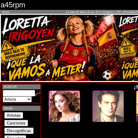
a45rpm
Home
La base de datos de los SG's (Singles) y EP's (Extended P
¿
BUSCAR
MENÚ