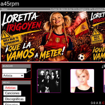
a45rpm
Home
La base de datos de los SG's (Singles) y EP's (Extended P
¿
BUSCAR
MENÚ
0-9
A
B
C