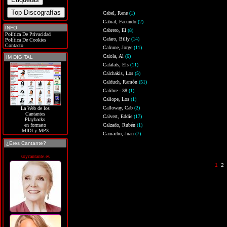
Cabel, Rene
(1)
Cabral, Facundo
(2)
INFO
Cabrero, El
(8)
Política De Privacidad
Cafaro, Billy
(14)
Política De Cookies
Contacto
Cafrune, Jorge
(11)
Caiola, Al
(6)
IM DIGITAL
Calafats, Els
(11)
Calchakis, Los
(5)
Calduch, Ramón
(51)
Calibre - 38
(1)
Caliope, Los
(1)
Calloway, Cab
(2)
La Web de los
Cantantes
Calvert, Eddie
(17)
Playbacks
Calzado, Rubén
(1)
en formato
MIDI y MP3
Camacho, Juan
(7)
¿Eres Cantante?
soycantante.es
1
2