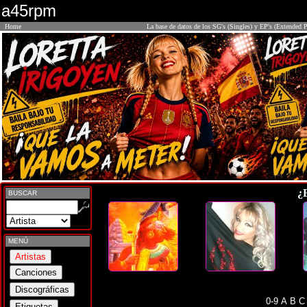
a45rpm
Home
La base de datos de los SG's (Singles) y EP's (Extended P
¿
BUSCAR
MENÚ
0-9
A
B
C