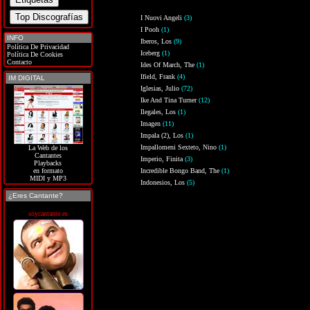
I Nuovi Angeli
(3)
I Pooh
(1)
INFO
Iberos, Los
(9)
Política De Privacidad
Iceberg
(1)
Política De Cookies
Contacto
Ides Of March, The
(1)
Ifield, Frank
(4)
IM DIGITAL
Iglesias, Julio
(72)
Ike And Tina Turner
(12)
Ilegales, Los
(1)
Imagen
(11)
Impala (2), Los
(1)
Impallomeni Sexteto, Nino
(1)
La Web de los
Cantantes
Imperio, Finita
(3)
Playbacks
Incredible Bongo Band, The
(1)
en formato
MIDI y MP3
Indonesios, Los
(5)
¿Eres Cantante?
soycantante.es