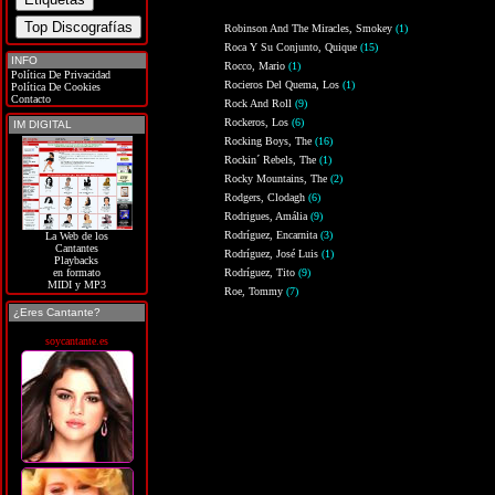
Robinson And The Miracles, Smokey
(1)
Roca Y Su Conjunto, Quique
(15)
INFO
Rocco, Mario
(1)
Política De Privacidad
Rocieros Del Quema, Los
(1)
Política De Cookies
Contacto
Rock And Roll
(9)
Rockeros, Los
(6)
IM DIGITAL
Rocking Boys, The
(16)
Rockin´ Rebels, The
(1)
Rocky Mountains, The
(2)
Rodgers, Clodagh
(6)
Rodrigues, Amália
(9)
Rodríguez, Encarnita
(3)
La Web de los
Cantantes
Rodríguez, José Luis
(1)
Playbacks
Rodríguez, Tito
(9)
en formato
MIDI y MP3
Roe, Tommy
(7)
¿Eres Cantante?
soycantante.es