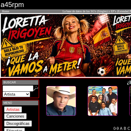
a45rpm
Home
La base de datos de los SG's (Singles) y EP's (Extended P
¿
BUSCAR
MENÚ
0-9
A
B
C